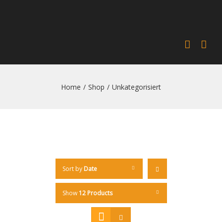
Home
/
Shop
/
Unkategorisiert
Sort by
Date
Show
12 Products