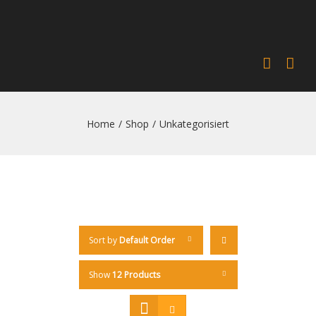
Home
/
Shop
/
Unkategorisiert
Sort by
Default Order
Show
12 Products