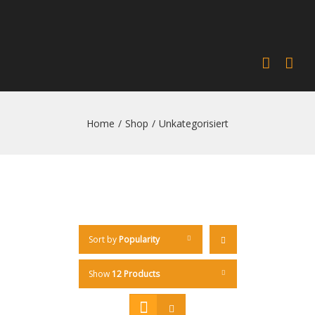
Home
/
Shop
/
Unkategorisiert
Sort by
Popularity
Show
12 Products